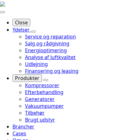
Close
Ydelser
Service og reparation
Salg og rådgivning
Energioptimering
Analyse af luftkvalitet
Udlejning
Finansering og leasing
Produkter
Kompressorer
Efterbehandling
Generatorer
Vakuumpumper
Tilbehør
Brugt udstyr
Brancher
Cases