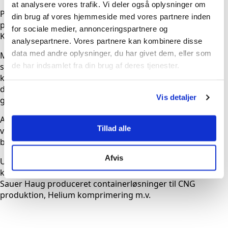
at analysere vores trafik. Vi deler også oplysninger om
På denne baggrund, rekvirerede man den Schweiziske
din brug af vores hjemmeside med vores partnere inden
producent af oliefrie højtrykskompressorer HAUG
for sociale medier, annonceringspartnere og
Kompressoren i 00´erne.
analysepartnere. Vores partnere kan kombinere disse
data med andre oplysninger, du har givet dem, eller som
Med HAUG har man fået 1. klasses oliefrie
de har indsamlet fra din brug af deres tjenester.
stempelkompressorer på programmet, som kan
komprimere enhver gas, aggressiv eller eksplosiv – bare
der ikke er væsker i komprimeringsfasen – så tager HAUG
Vis detaljer
gerne opgaven.
Alt efter model, leveres kompressorerne i luft eller
Tillad alle
vandkølet version. Alle modellerne er konstrueret til høj
belastning samt ekstreme omgivelsestemperaturer.
Afvis
Ud over standard programmet, kan der laves
kundetilpassede løsninger. DTI A/S har i samarbejde med
Sauer Haug produceret containerløsninger til CNG
produktion, Helium komprimering m.v.