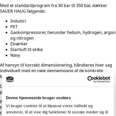
Med et standardprogram fra 30 bar til 350 bar, dækker
SAUER HAUG følgende:
Industri
PET
Gaskompressorer, herunder helium, hydrogen, argon
og nitrogen
Elværker
Startluft til skibe
Navy
Af hensyn til korrekt dimensionering, håndteres hver sag
individuelt med en nøje gennemgang af de konkrete
behov.
DTI A/S har været officiel Sauer & Sohn partner siden 1989
på industrisiden.
Denne hjemmeside bruger cookies
På trods af at Sauer & Sohn er en konventionel tysk
Vi bruger cookies til at tilpasse vores indhold og
højkvalitets producent, er innovation en stor del af
annoncer, til at vise dig funktioner til sociale medier og til
fabrikkens vision.