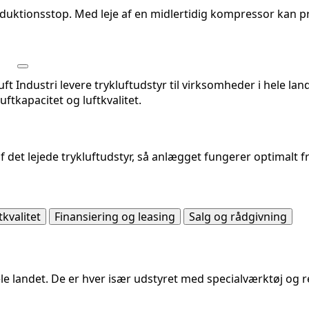
roduktionsstop. Med leje af en midlertidig kompressor kan 
 Industri levere trykluftudstyr til virksomheder i hele land
tkapacitet og luftkvalitet.
 af det lejede trykluftudstyr, så anlægget fungerer optimal
tkvalitet
Finansiering og leasing
Salg og rådgivning
e landet. De er hver især udstyret med specialværktøj og re