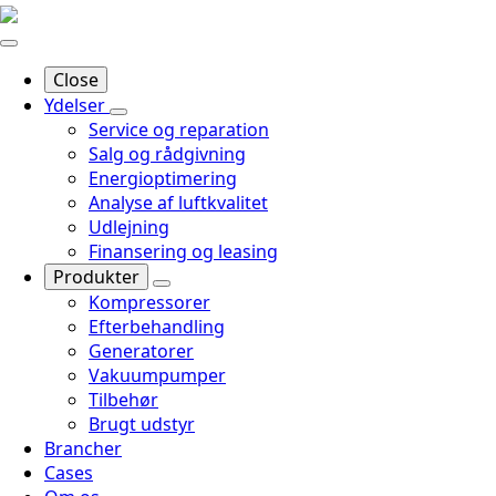
Close
Ydelser
Service og reparation
Salg og rådgivning
Energioptimering
Analyse af luftkvalitet
Udlejning
Finansering og leasing
Produkter
Kompressorer
Efterbehandling
Generatorer
Vakuumpumper
Tilbehør
Brugt udstyr
Brancher
Cases