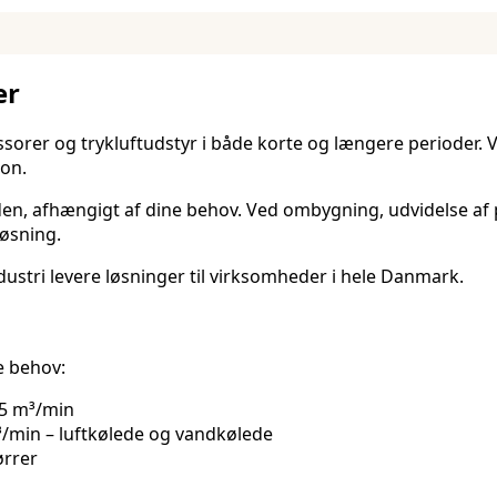
er
essorer og trykluftudstyr i både korte og længere perioder.
ion.
oden, afhængigt af dine behov. Ved ombygning, udvidelse af p
løsning.
ustri levere løsninger til virksomheder i hele Danmark.
ge behov:
25 m³/min
m³/min – luftkølede og vandkølede
ørrer