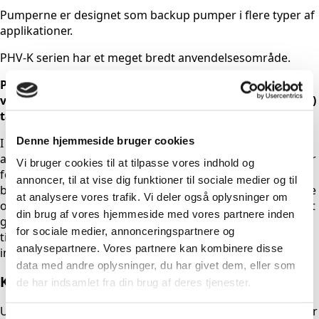
Pumperne er designet som backup pumper i flere typer af
applikationer.
PHV-K serien har et meget bredt anvendelsesområde.
PVR Vaccumdesign – Producent af moderne
vakuumpumper i Valmadrera ved Lago di Lecco (COMO)
tæt på Bergamo og Milano
Denne hjemmeside bruger cookies
I mere end 55 år har PVR været førende inden for levering
af høj kvalitets- og pålidelige vakuumpumper. PVR indestår
Vi bruger cookies til at tilpasse vores indhold og
for pålidelighed og avanceret teknologi, men også
annoncer, til at vise dig funktioner til sociale medier og til
bæredygtig udvikling for interessenterne, miljøbeskyttelse
at analysere vores trafik. Vi deler også oplysninger om
og fokus på energibesparelse. Den erfaring, der er opnået
din brug af vores hjemmeside med vores partnere inden
gennem mange års aktiviteter, gør det muligt for PVR at
for sociale medier, annonceringspartnere og
tilbyde produkter og tjenester, der altid er pålidelige og
analysepartnere. Vores partnere kan kombinere disse
innovative.
data med andre oplysninger, du har givet dem, eller som
Kontakt os i dag
de har indsamlet fra din brug af deres tjenester.
Udfyld formularen, og vi kontakter dig hurtigst muligt. Har