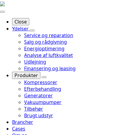
Close
Ydelser
Service og reparation
Salg og rådgivning
Energioptimering
Analyse af luftkvalitet
Udlejning
Finansering og leasing
Produkter
Kompressorer
Efterbehandling
Generatorer
Vakuumpumper
Tilbehør
Brugt udstyr
Brancher
Cases