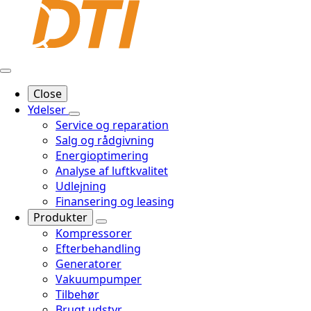
Close
Ydelser
Service og reparation
Salg og rådgivning
Energioptimering
Analyse af luftkvalitet
Udlejning
Finansering og leasing
Produkter
Kompressorer
Efterbehandling
Generatorer
Vakuumpumper
Tilbehør
Brugt udstyr