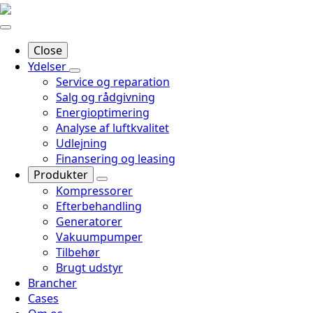
Close
Ydelser
Service og reparation
Salg og rådgivning
Energioptimering
Analyse af luftkvalitet
Udlejning
Finansering og leasing
Produkter
Kompressorer
Efterbehandling
Generatorer
Vakuumpumper
Tilbehør
Brugt udstyr
Brancher
Cases