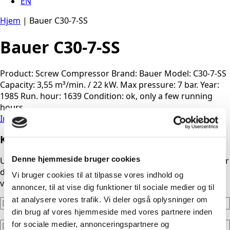
EN
Hjem
|
Bauer C30-7-SS
Bauer C30-7-SS
Product: Screw Compressor Brand: Bauer Model: C30-7-SS
Capacity: 3,55 m³/min. / 22 kW. Max pressure: 7 bar. Year:
1985 Run. hour: 1639 Condition: ok, only a few running
hours
Indhent pris
Kontakt os i dag
Denne hjemmeside bruger cookies
Udfyld formularen, og vi kontakter dig hurtigst muligt. Har
du brug for akut hjælp uden for normal arbejdstid, stiller
Vi bruger cookies til at tilpasse vores indhold og
vores telefoner automatisk om til døgnservice.
annoncer, til at vise dig funktioner til sociale medier og til
at analysere vores trafik. Vi deler også oplysninger om
din brug af vores hjemmeside med vores partnere inden
for sociale medier, annonceringspartnere og