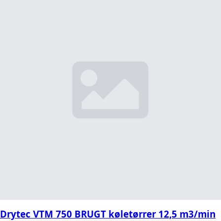
Drytec VTM 750 BRUGT køletørrer 12,5 m3/min