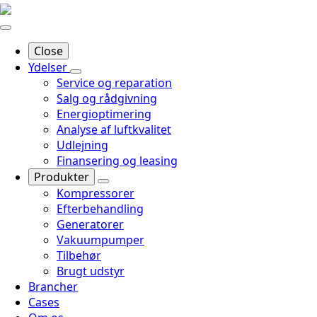
Close
Ydelser
Service og reparation
Salg og rådgivning
Energioptimering
Analyse af luftkvalitet
Udlejning
Finansering og leasing
Produkter
Kompressorer
Efterbehandling
Generatorer
Vakuumpumper
Tilbehør
Brugt udstyr
Brancher
Cases