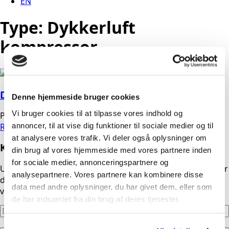
EN
Type:
Dykkerluft
kompressor​
Dykkerluft kompressor​ Lenhardt & Wagner
Denne hjemmeside bruger cookies
Vi bruger cookies til at tilpasse vores indhold og
Peter
04/03/2026
Ingen kommentarer
annoncer, til at vise dig funktioner til sociale medier og til
Read more
at analysere vores trafik. Vi deler også oplysninger om
Kontakt os i dag
din brug af vores hjemmeside med vores partnere inden
for sociale medier, annonceringspartnere og
Udfyld formularen, og vi kontakter dig hurtigst muligt. Har
analysepartnere. Vores partnere kan kombinere disse
du brug for akut hjælp uden for normal arbejdstid, stiller
data med andre oplysninger, du har givet dem, eller som
vores telefoner automatisk om til døgnservice.
de har indsamlet fra din brug af deres tjenester.